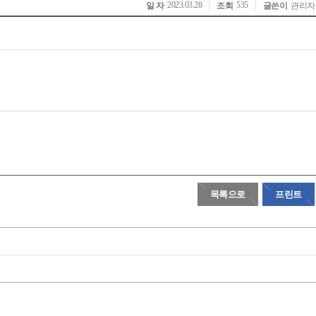
2023.03.28
535
일 자
조회
글쓴이
관리자
목록으로
프린트